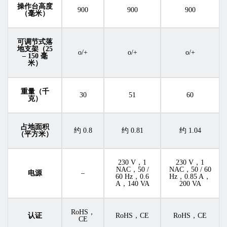
操作台高度
900
900
900
（毫米）
可调节式落
地支架（25
o/+
o/+
o/+
– 150 毫
米）
重量（千
30
51
60
克）
占地面积
约 0.8
约 0.81
约 1.04
（平方米）
230 V，1
230 V，1
NAC，50 /
NAC，50 / 60
电源
–
60 Hz，0.6
Hz，0.85 A，
A，140 VA
200 VA
RoHS，
认证
RoHS，CE
RoHS，CE
CE