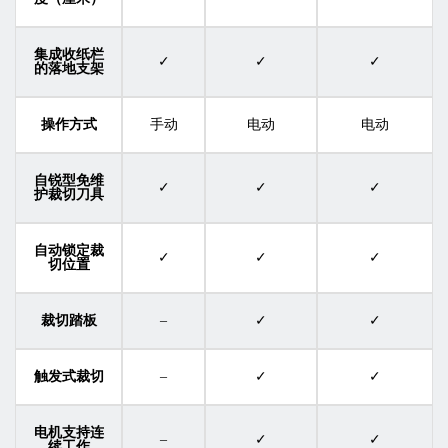
集成收纸栏
✓
✓
✓
的落地支架
操作方式
手动
电动
电动
自锐型免维
✓
✓
✓
护裁切刀具
自动锁定裁
✓
✓
✓
切位置
裁切踏板
–
✓
✓
触发式裁切
–
✓
✓
电机支持连
–
✓
✓
续工作