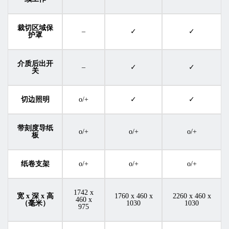
裁切区域保
–
✓
✓
护罩
介质后出开
–
✓
✓
关
切边照明
o/+
✓
✓
带刻度导纸
o/+
o/+
o/+
板
纸卷支架
o/+
o/+
o/+
1742 x
宽 x 深 x 高
1760 x 460 x
2260 x 460 x
460 x
（毫米）
1030
1030
975