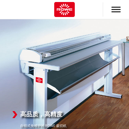
跳
至
内
容
高品质，高精度
自锐式免维护的 ROWE 裁切机